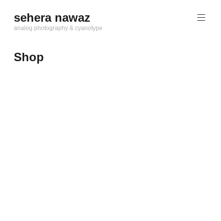
Zum
sehera nawaz
Inhalt
springen
analog photography & cyanotype
Shop